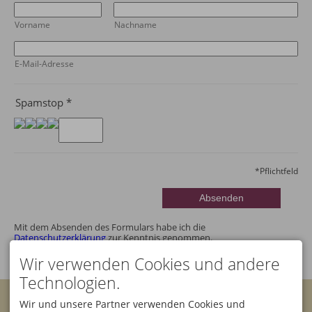
Vorname
Nachname
E-Mail-Adresse
Spamstop
*
*
Pflichtfeld
Mit dem Absenden des Formulars habe ich die
Datenschutzerklärung
zur Kenntnis genommen.
Wir verwenden Cookies und andere
Technologien.
KONTAKT
Wir und unsere Partner verwenden Cookies und
Bannwaldsee Hotel GmbH