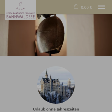
0,00 €
×
21. bis 28. August
Warenkorb ist leer
2 Erwachsene
Das Hotel
Das Allgäu
Das Restaurant
Wellness
Familien
Business
Füssen
Deutsch
Tel.
+49 8368 9000
Urlaub ohne Jahreszeiten