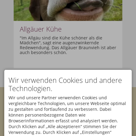
Allgäuer Kühe
"Im Allgäu sind die Kühe schöner als die
Mädchen", sagt eine augenzwinkernde
Redewendung. Das Allgäuer Braunvieh ist aber
auch besonders schön.
Wir verwenden Cookies und andere
Technologien.
KONTAKT
Wir und unsere Partner verwenden Cookies und
Bannwaldsee Hotel GmbH
vergleichbare Technologien, um unsere Webseite optimal
& Co. KG
Facebook
Instagram
zu gestalten und fortlaufend zu verbessern. Dabei
Klaus Rehklau
können personenbezogene Daten wie
Sesselbahnstraße 10
87642 Halblech
Browserinformationen erfasst und analysiert werden.
Newsletter
DEUTSCHLAND
Durch Klicken auf „Alle akzeptieren“ stimmen Sie der
Tel.
+49 8368 9000
Verwendung zu. Durch Klicken auf „Einstellungen“
Fax +49 8368 900 150