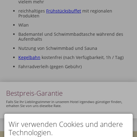
vielem mehr
reichhaltiges
Frühstücksbuffet
mit regionalen
Produkten
Wlan
Bademantel und Schwimmbadtasche während des
Aufenthalts
Nutzung von Schwimmbad und Sauna
Kegelbahn
kostenfrei (nach Verfügbarkeit, 1h / Tag)
Fahrradverleih (gegen Gebühr)
Bestpreis-Garantie
Falls Sie Ihr Lieblingszimmer in unserem Hotel irgendwo günstiger finden,
erhalten Sie von uns dieselbe Rate.
Wir verwenden Cookies und andere
Technologien.