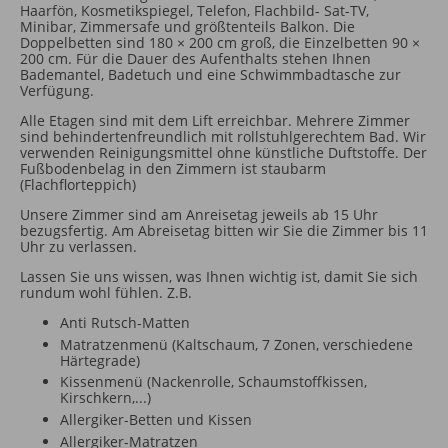
Haarfön, Kosmetikspiegel, Telefon, Flachbild- Sat-TV,
Minibar, Zimmersafe und größtenteils Balkon. Die
Doppelbetten sind 180 × 200 cm groß, die Einzelbetten 90 ×
200 cm. Für die Dauer des Aufenthalts stehen Ihnen
Bademantel, Badetuch und eine Schwimmbadtasche zur
Verfügung.
Alle Etagen sind mit dem Lift erreichbar. Mehrere Zimmer
sind behindertenfreundlich mit rollstuhlgerechtem Bad. Wir
verwenden Reinigungsmittel ohne künstliche Duftstoffe. Der
Fußbodenbelag in den Zimmern ist staubarm
(Flachflorteppich)
Unsere Zimmer sind am Anreisetag jeweils ab 15 Uhr
bezugsfertig. Am Abreisetag bitten wir Sie die Zimmer bis 11
Uhr zu verlassen.
Lassen Sie uns wissen, was Ihnen wichtig ist, damit Sie sich
rundum wohl fühlen. Z.B.
Anti Rutsch-Matten
Matratzenmenü (Kaltschaum, 7 Zonen, verschiedene
Härtegrade)
Kissenmenü (Nackenrolle, Schaumstoffkissen,
Kirschkern,...)
Allergiker-Betten und Kissen
Allergiker-Matratzen