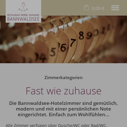
0,00 €
×
23. bis 30. August
Warenkorb ist leer
2 Erwachsene
Das Hotel
Das Allgäu
Das Restaurant
Wellness
Zimmerkategorien
Familien
Fast wie zuhause
Business
Füssen
Die Bannwaldsee-Hotelzimmer sind gemütlich,
Deutsch
modern und mit einer persönlichen Note
eingerichtet. Einfach zum Wohlfühlen...
Tel.
+49 8368 9000
Alle Zimmer verfügen über Dusche/WC oder Bad/WC,