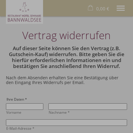
0,00 €
×
20. bis 27. August
Warenkorb ist leer
Vertrag widerrufen
2 Erwachsene
Auf dieser Seite können Sie den Vertrag (z.B.
Gutschein-Kauf) widerrufen. Bitte geben Sie die
Das Hotel
hierfür erforderlichen Informationen ein und
Das Allgäu
bestätigen Sie anschließend Ihren Widerruf.
Das Restaurant
Wellness
Nach dem Absenden erhalten Sie eine Bestätigung über
den Eingang Ihres Widerrufs per Email.
Familien
Business
Füssen
Ihre Daten
*
Deutsch
Vorname
Nachname
*
Tel.
+49 8368 9000
E-Mail-Adresse
*