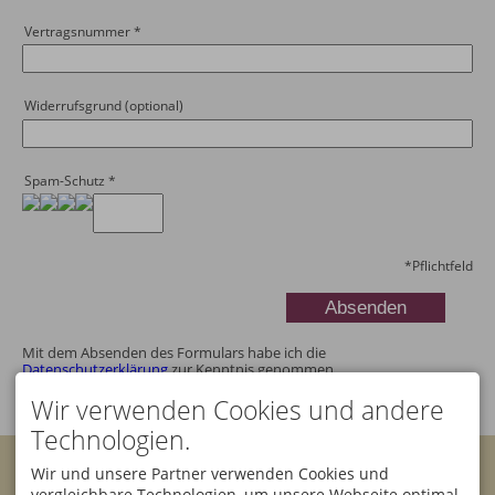
Vertragsnummer
*
Widerrufsgrund (optional)
Spam-Schutz
*
*
Pflichtfeld
Mit dem Absenden des Formulars habe ich die
Datenschutzerklärung
zur Kenntnis genommen.
Wir verwenden Cookies und andere
Technologien.
KONTAKT
Wir und unsere Partner verwenden Cookies und
Bannwaldsee Hotel GmbH
vergleichbare Technologien, um unsere Webseite optimal