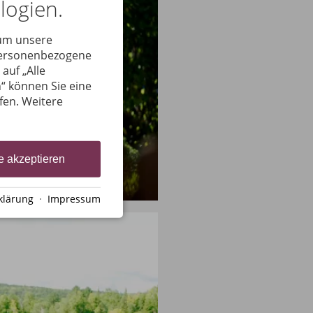
logien.
 um unsere
 personenbezogene
auf „Alle
“ können Sie eine
ufen. Weitere
e akzeptieren
klärung
·
Impressum