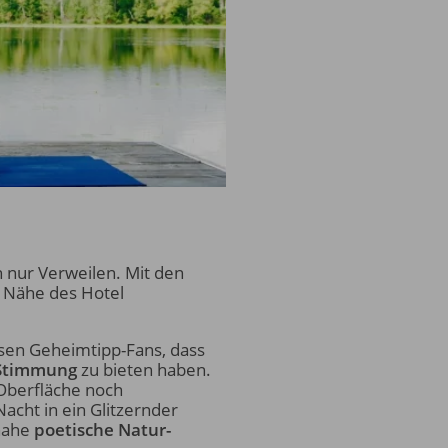
 nur Verweilen. Mit den
r Nähe des Hotel
en Geheimtipp-Fans, dass
 Stimmung
zu bieten haben.
 Oberfläche noch
acht in ein Glitzernder
nahe
poetische Natur-