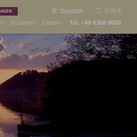
0,00 €
Deutsch
en
Business
Füssen
Tel.
+49 8368 9000
×
Warenkorb ist leer