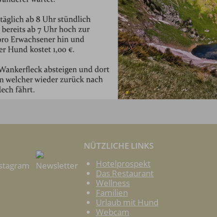
NÜTZLICHE LINKS
Hotelprospekt
stagram
Newsletter
Das Restaurant
Wellness
Familien
Urlaub mit Hund
Webcam