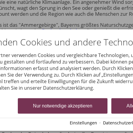
e eine natürliche Klimaanlage. Ein angenehmer Wind sorgt
scht, wagt den Sprung in den See oder genießt die erfr
 bunt werden und die Region wie auch die Menschen zur
s ist das "Ammergebirge", Bayerns größtes Naturschutzgeb
ebiet wird von der
Buchenbergbahn
, direkt neben dem Ho
egelbergbahn
erschlossen. Die Vielfältigkeit der Strecken 
nden Cookies und andere Techno
hin zu "anspruchsvoll".
rtner verwenden Cookies und vergleichbare Technologien,
zu gestalten und fortlaufend zu verbessern. Dabei können
nformationen erfasst und analysiert werden. Durch Klicken 
en Sie der Verwendung zu. Durch Klicken auf „Einstellungen
l treffen und erteilte Einwilligungen für die Zukunft widerr
lten Sie in unserer Datenschutzerklärung.
Nur notwendige akzeptieren
All
Wandertipp von Bloggerin Stefanie Bohnow
Einstellungen
·
Datenschutzer
Stefanie Bohnow
zusammen mit ihrem Mann und ihrem Hun