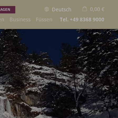
0,00 €
Deutsch
en
Business
Füssen
Tel.
+49 8368 9000
×
Warenkorb ist leer