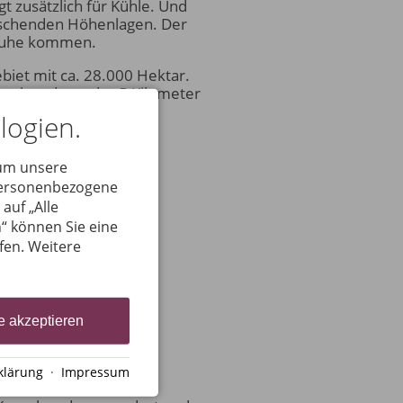
 zusätzlich für Kühle. Und
ischenden Höhenlagen. Der
 Ruhe kommen.
iet mit ca. 28.000 Hektar.
tel, und von der 5 Kilometer
geht von "leichter
logien.
 um unsere
 personenbezogene
auf „Alle
“ können Sie eine
ufen. Weitere
e akzeptieren
klärung
·
Impressum
d zu Gast im Hotel