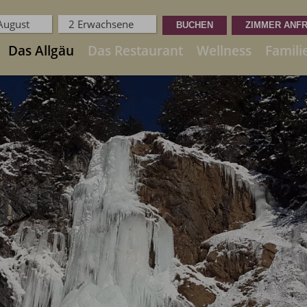
 August
2 Erwachsene
Das Allgäu
Das Restaurant
Wellness
Famili