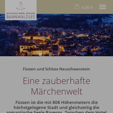
0,00 €
×
20. bis 27. August
Warenkorb ist leer
2 Erwachsene
Das Hotel
Das Allgäu
Das Restaurant
Wellness
Füssen und Schloss Neuschwanstein
Familien
Eine zauberhafte
Business
Füssen
Märchenwelt
Deutsch
Füssen ist die mit 808 Höhenmetern die
Tel.
+49 8368 9000
höchstgelegene Stadt und gleichzeitig die
romantische Seele Bayerns. Zwischen dem Hotel