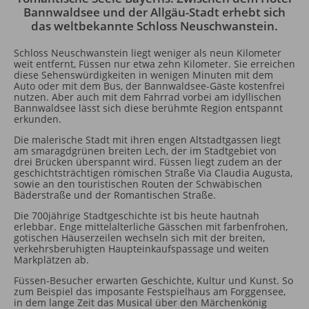
Bannwaldsee und der Allgäu-Stadt erhebt sich
das weltbekannte Schloss Neuschwanstein.
Schloss Neuschwanstein liegt weniger als neun Kilometer
weit entfernt, Füssen nur etwa zehn Kilometer. Sie erreichen
diese Sehenswürdigkeiten in wenigen Minuten mit dem
Auto oder mit dem Bus, der Bannwaldsee-Gäste kostenfrei
nutzen. Aber auch mit dem Fahrrad vorbei am idyllischen
Bannwaldsee lässt sich diese berühmte Region entspannt
erkunden.
Die malerische Stadt mit ihren engen Altstadtgassen liegt
am smaragdgrünen breiten Lech, der im Stadtgebiet von
drei Brücken überspannt wird. Füssen liegt zudem an der
geschichtsträchtigen römischen Straße Via Claudia Augusta,
sowie an den touristischen Routen der Schwäbischen
Bäderstraße und der Romantischen Straße.
Die 700jährige Stadtgeschichte ist bis heute hautnah
erlebbar. Enge mittelalterliche Gässchen mit farbenfrohen,
gotischen Häuserzeilen wechseln sich mit der breiten,
verkehrsberuhigten Haupteinkaufspassage und weiten
Markplätzen ab.
Füssen-Besucher erwarten Geschichte, Kultur und Kunst. So
zum Beispiel das imposante Festspielhaus am Forggensee,
in dem lange Zeit das Musical über den Märchenkönig