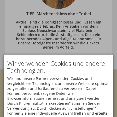
TIPP: Märchenschloss ohne Trubel
Aktuell sind die Königsschlösser und Füssen ein
einmaliges Erlebnis. Kein Anstehen vor dem
Schloss Neuschwanstein, viel Platz beim
Schlendern durch die Altstadtgassen. Dazu ein
bezauberndes Alpen- und Allgäu-Panorama. Für
unsere Hotelgäste reservieren wir die Tickets
gerne im Vorfeld.
Wir verwenden Cookies und andere
Technologien.
KONTAKT
Wir und unsere Partner verwenden Cookies und
Bannwaldsee Hotel GmbH
vergleichbare Technologien, um unsere Webseite optimal
& Co. KG
Facebook
Instagram
zu gestalten und fortlaufend zu verbessern. Dabei
Klaus Rehklau
können personenbezogene Daten wie
Sesselbahnstraße 10
87642 Halblech
Browserinformationen erfasst und analysiert werden.
Newsletter
DEUTSCHLAND
Durch Klicken auf „Alle akzeptieren“ stimmen Sie der
Tel.
+49 8368 9000
Verwendung zu. Durch Klicken auf „Einstellungen“
Fax +49 8368 900 150
können Sie eine individuelle Auswahl treffen und erteilte
info@bannwaldsee-