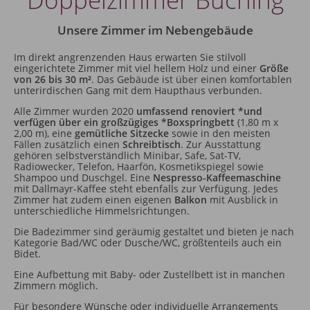
Unsere Zimmer im Nebengebäude
Im direkt angrenzenden Haus erwarten Sie stilvoll
eingerichtete Zimmer mit viel hellem Holz und einer
Größe
von 26 bis 30 m²
. Das Gebäude ist über einen komfortablen
unterirdischen Gang mit dem Haupthaus verbunden.
Alle Zimmer wurden 2020
umfassend renoviert *und
verfügen über ein großzügiges *Boxspringbett
(1,80 m x
2,00 m), eine
gemütliche Sitzecke
sowie in den meisten
Fällen zusätzlich einen
Schreibtisch
. Zur Ausstattung
gehören selbstverständlich Minibar, Safe, Sat-TV,
Radiowecker, Telefon, Haarfön, Kosmetikspiegel sowie
Shampoo und Duschgel. Eine
Nespresso-Kaffeemaschine
mit Dallmayr-Kaffee steht ebenfalls zur Verfügung. Jedes
Zimmer hat zudem einen eigenen
Balkon
mit Ausblick in
unterschiedliche Himmelsrichtungen.
Die Badezimmer sind geräumig gestaltet und bieten je nach
Kategorie Bad/WC oder Dusche/WC, größtenteils auch ein
Bidet.
Eine Aufbettung mit Baby- oder Zustellbett ist in manchen
Zimmern möglich.
Für besondere Wünsche oder individuelle Arrangements