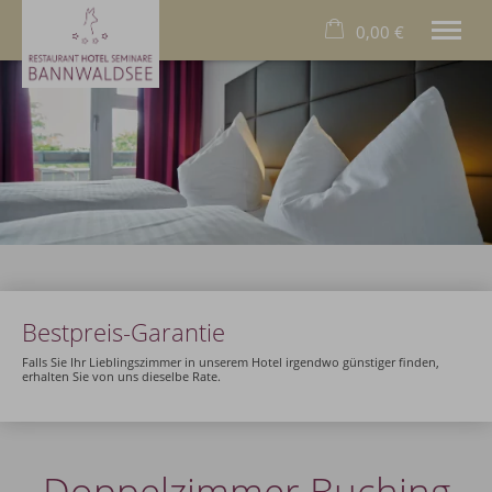
0,00 €
×
23. bis 30. August
Warenkorb ist leer
2 Erwachsene
Das Hotel
Das Allgäu
Das Restaurant
Wellness
Familien
Bestpreis-Garantie
Business
Füssen
Falls Sie Ihr Lieblingszimmer in unserem Hotel irgendwo günstiger finden,
erhalten Sie von uns dieselbe Rate.
Deutsch
Tel.
+49 8368 9000
Doppelzimmer Buching