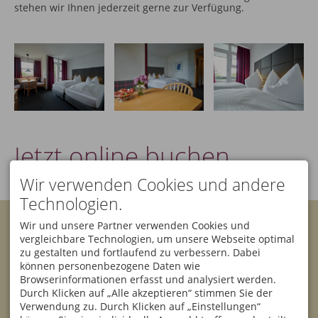
stehen wir Ihnen jederzeit gerne zur Verfügung.
Jetzt online buchen ...
Wir verwenden Cookies und andere
Technologien.
KONTAKT
Wir und unsere Partner verwenden Cookies und
Bannwaldsee Hotel GmbH
vergleichbare Technologien, um unsere Webseite optimal
& Co. KG
Facebook
Instagram
zu gestalten und fortlaufend zu verbessern. Dabei
Klaus Rehklau
können personenbezogene Daten wie
Sesselbahnstraße 10
87642 Halblech
Browserinformationen erfasst und analysiert werden.
Newsletter
DEUTSCHLAND
Durch Klicken auf „Alle akzeptieren“ stimmen Sie der
Tel.
+49 8368 9000
Verwendung zu. Durch Klicken auf „Einstellungen“
Fax +49 8368 900 150