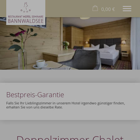
0,00 €
×
20. bis 27. August
Warenkorb ist leer
2 Erwachsene
Das Hotel
Das Allgäu
Das Restaurant
Wellness
Familien
Bestpreis-Garantie
Business
Füssen
Falls Sie Ihr Lieblingszimmer in unserem Hotel irgendwo günstiger finden,
erhalten Sie von uns dieselbe Rate.
Deutsch
Tel.
+49 8368 9000
Doppelzimmer Chalet