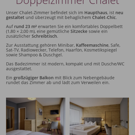
Unser Chalet-Zimmer befindet sich im
Haupthaus
, ist
neu
gestaltet
und überzeugt mit behaglichem
Chalet-Chic
.
Auf
rund 23 m²
erwarten Sie ein komfortables Doppelbett
(1,80 × 2,00 m), eine gemütliche
Sitzecke
sowie ein
zusätzlicher
Schreibtisch
.
Zur Ausstattung gehören Minibar,
Kaffeemaschine
, Safe,
Sat-TV, Radiowecker, Telefon, Haarfön, Kosmetikspiegel
sowie Shampoo & Duschgel.
Das Badezimmer ist modern, kompakt und mit Dusche/WC
ausgestattet.
Ein
großzügiger Balkon
mit Blick zum Nebengebäude
rundet das Zimmer ab und lädt zum Verweilen ein.