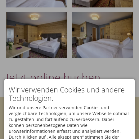
Jetzt online buchen ...
Wir verwenden Cookies und andere
Technologien.
KONTAKT
Wir und unsere Partner verwenden Cookies und
Bannwaldsee Hotel GmbH
vergleichbare Technologien, um unsere Webseite optimal
& Co. KG
Facebook
Instagram
zu gestalten und fortlaufend zu verbessern. Dabei
Klaus Rehklau
können personenbezogene Daten wie
Sesselbahnstraße 10
87642 Halblech
Browserinformationen erfasst und analysiert werden.
Newsletter
DEUTSCHLAND
Durch Klicken auf „Alle akzeptieren“ stimmen Sie der