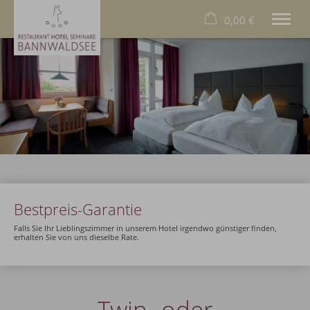
0,00 €
×
23. bis 30. August
Warenkorb ist leer
2 Erwachsene
Das Hotel
Das Allgäu
Das Restaurant
Wellness
Familien
Bestpreis-Garantie
Business
Füssen
Falls Sie Ihr Lieblingszimmer in unserem Hotel irgendwo günstiger finden,
erhalten Sie von uns dieselbe Rate.
Deutsch
Tel.
+49 8368 9000
Twin- oder