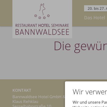
20. bis 27.
Das Hotel
Die gewün
Wir verwe
KONTAKT
Bannwaldsee Hotel GmbH & Co. KG
Facebook
In
Klaus Rehklau
Wir und unsere Pa
Sesselbahnstraße 10