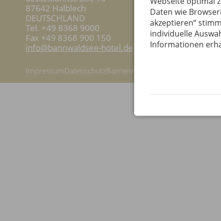
Webseite optimal 
87642 Halblech
Daten wie Browseri
DEUTSCHLAND
akzeptieren“ stimm
Tel.
+49 8368 9000
individuelle Auswah
Fax +49 8368 900 150
Informationen erha
info@bannwaldsee-hotel.de
Impressum
Datenschutz
Barrierefreiheit
Vertrag widerruf