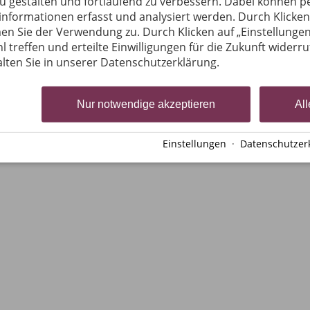
zu gestalten und fortlaufend zu verbessern. Dabei können
Wellness
nformationen erfasst und analysiert werden. Durch Klicken 
Familien
Urlaub mit Hund
en Sie der Verwendung zu. Durch Klicken auf „Einstellungen
Webcam
l treffen und erteilte Einwilligungen für die Zukunft widerr
lten Sie in unserer Datenschutzerklärung.
en
Cookie-Einstellungen
Nur notwendige akzeptieren
All
Einstellungen
·
Datenschutzer