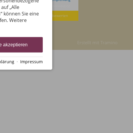
 personenbezogene
Hotel Bannwaldsee
auf „Alle
“ können Sie eine
Jetzt bewerten
ufen. Weitere
Erstellt mit
Tramino
e akzeptieren
klärung
·
Impressum