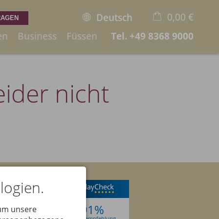
0,00 €
Deutsch
en
Business
Füssen
Tel.
+49 8368 9000
×
Warenkorb ist leer
ider nicht
logien.
91%
 um unsere
Weiterempfehlung