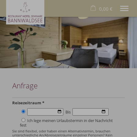
0,00 €
×
Warenkorb ist leer
Das Hotel
Das Allgäu
Das Restaurant
Wellness
Familien
Business
Füssen
Anfrage
Deutsch
Tel.
+49 8368 9000
Reisezeitraum *
Bis
Ich lege meinen Urlaubstermin in der Nachricht
fest
Sie sind flexibel, oder haben einen Alternativtermin, brauchen
unterschiedliche An/Abreisezeiträume einzelner Personen? Kein