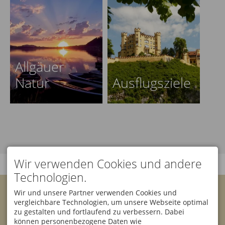
Allgäuer
Natur
Ausflugsziele
Wir verwenden Cookies und andere
Technologien.
KONTAKT
Wir und unsere Partner verwenden Cookies und
Bannwaldsee Hotel GmbH
vergleichbare Technologien, um unsere Webseite optimal
& Co. KG
Facebook
Instagram
zu gestalten und fortlaufend zu verbessern. Dabei
Klaus Rehklau
können personenbezogene Daten wie
Sesselbahnstraße 10